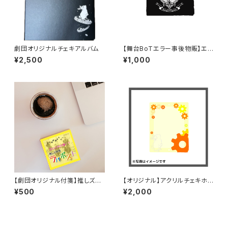
劇団オリジナルチェキアルバム
【舞台BoTエラー事後物販】エコ
バック
¥2,500
¥1,000
【劇団オリジナル付箋】推しズ付
【オリジナル】アクリルチェキホル
箋〜ラパポスト〜
ダー
¥500
¥2,000