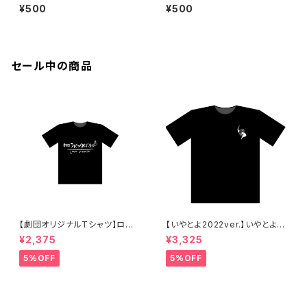
ラストステッカー吉田菜都実ve
ラストステッカー柏木佑太ver.
¥500
¥500
r.
セール中の商品
【劇団オリジナルTシャツ】ロゴT
【いやとよ2022ver.】いやとよT
シャツ
シャツ［勝手に公式］
¥2,375
¥3,325
5%OFF
5%OFF